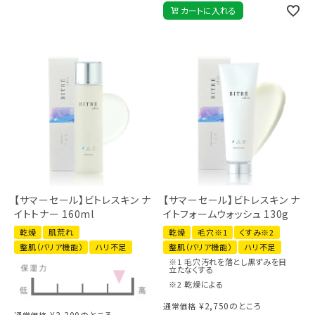
カートに入れる
【サマーセール】ビトレスキン ナ
【サマーセール】ビトレスキン ナ
イトトナー 160ml
イトフォームウォッシュ 130g
乾燥
肌荒れ
乾燥
毛穴※1
くすみ※2
整肌（バリア機能）
ハリ不足
整肌（バリア機能）
ハリ不足
※1 毛穴汚れを落とし黒ずみを目
立たなくする
※2 乾燥による
¥
2,750
のところ
通常価格
¥
3,300
のところ