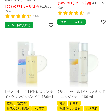
通常価格
¥
1,375
【50％OFF】セール価格
¥
1,650
【50％OFF】セール価格
税込
税込
5件
17件
カートに入れる
カートに入れる
【サマーセール】ビトレスキン ナ
【サマーセール】ビトレスキン モ
イトクレンジングオイル 150ml
ーニングトナー 160ml
乾燥
毛穴※1
乾燥
肌荒れ
整肌（バリア機能）
ハリ不足
整肌（バリア機能）
ハリ不足