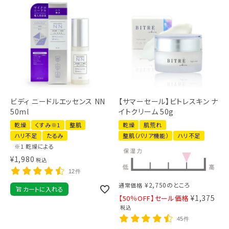
ビディ ニードルエッセンス NN
【サマーセール】ビトレスキン ナ
50ml
イトクリーム 50g
乾燥
くすみ※1
整肌
乾燥
肌荒れ
ハリ不足
たるみ
整肌（バリア機能）
ハリ不足
※1 乾燥による
¥
1,980
税込
12件
¥
2,750
のところ
通常価格
カートに入れる
¥
1,375
【50％OFF】セール価格
税込
45件