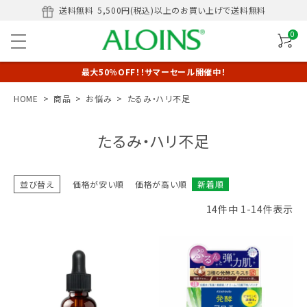
送料無料
5,500円(税込)以上のお買い上げで送料無料
0
最大50％OFF！！サマーセール開催中！
HOME
商品
お悩み
たるみ・ハリ不足
たるみ・ハリ不足
並び替え
価格が安い順
価格が高い順
新着順
14
件中
1
-
14
件表示