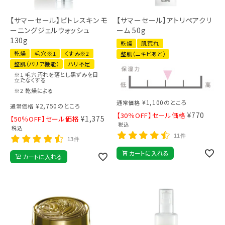
【サマーセール】ビトレスキン モ
【サマーセール】アトリペアクリ
ーニングジェルウォッシュ
ーム 50g
130g
乾燥
肌荒れ
乾燥
毛穴※1
くすみ※2
整肌（ニキビあと）
整肌（バリア機能）
ハリ不足
※1 毛穴汚れを落とし黒ずみを目
立たなくする
※2 乾燥による
¥
1,100
のところ
通常価格
¥
2,750
のところ
通常価格
¥
770
【30％OFF】セール価格
¥
1,375
【50％OFF】セール価格
税込
税込
11件
13件
カートに入れる
カートに入れる