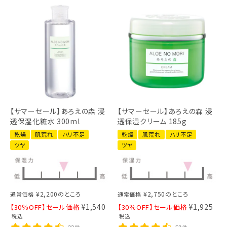
【サマーセール】あろえの森 浸
【サマーセール】あろえの森 浸
透保湿化粧水 300ml
透保湿クリーム 185g
乾燥
肌荒れ
ハリ不足
乾燥
肌荒れ
ハリ不足
ツヤ
ツヤ
¥
2,200
のところ
¥
2,750
のところ
通常価格
通常価格
¥
1,540
¥
1,925
【30％OFF】セール価格
【30％OFF】セール価格
税込
税込