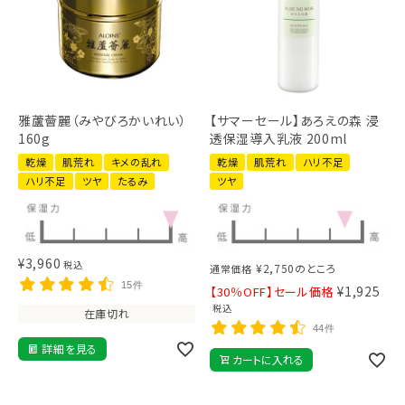
雅蘆薈麗（みやびろかいれい）
【サマーセール】あろえの森 浸
160g
透保湿導入乳液 200ml
乾燥
肌荒れ
キメの乱れ
乾燥
肌荒れ
ハリ不足
ハリ不足
ツヤ
たるみ
ツヤ
¥
3,960
税込
¥
2,750
のところ
通常価格
15件
¥
1,925
【30％OFF】セール価格
税込
在庫切れ
44件
詳細を見る
カートに入れる