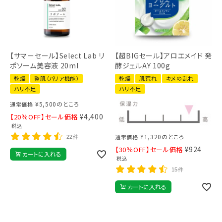
【サマーセール】Select Lab リ
【超BIGセール】アロエメイド 発
ポソーム美容液 20ml
酵ジェルAY 100g
乾燥
整肌（バリア機能）
乾燥
肌荒れ
キメの乱れ
ハリ不足
ハリ不足
¥
5,500
のところ
通常価格
¥
4,400
【20％OFF】セール価格
税込
¥
1,320
のところ
通常価格
22件
¥
924
【30％OFF】セール価格
カートに入れる
税込
15件
カートに入れる