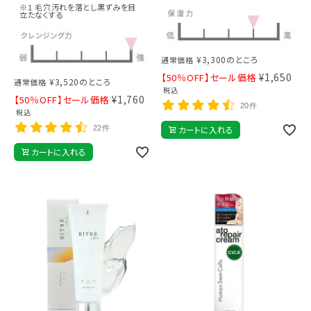
※1 毛穴汚れを落とし黒ずみを目
立たなくする
¥
3,300
のところ
通常価格
¥
1,650
【50％OFF】セール価格
¥
3,520
のところ
通常価格
税込
¥
1,760
【50％OFF】セール価格
20件
税込
22件
カートに入れる
カートに入れる