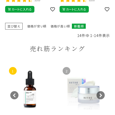
33件
53件
カートに入れる
カートに入れる
並び替え
価格が安い順
価格が高い順
新着順
14
件中
1
-
14
件表示
売れ筋ランキング
1
2